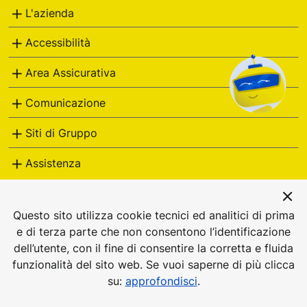
Italiane
L'azienda
Accessibilità
Area Assicurativa
Comunicazione
Siti di Gruppo
Assistenza
postevita
Questo sito utilizza cookie tecnici ed analitici di prima
e di terza parte che non consentono l’identificazione
dell’utente, con il fine di consentire la corretta e fluida
© Poste Vita S.p.A., Viale Europa, 190, 00144 ROMA PEC:
funzionalità del sito web. Se vuoi saperne di più clicca
postevita@pec.postevita.it - P.I. 05927271006. Impresa
su:
approfondisci
.
iscritta alla Sezione I dell'Albo delle Imprese al n. 1.00133.