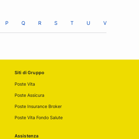
P
Q
R
S
T
U
V
W
Siti di Gruppo
Poste Vita
Poste Assicura
Poste Insurance Broker
Poste Vita Fondo Salute
Assistenza