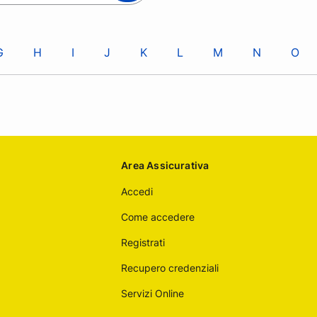
G
H
I
J
K
L
M
N
O
Area Assicurativa
Accedi
Come accedere
Registrati
Recupero credenziali
Servizi Online