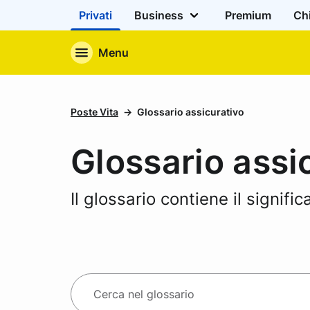
Privati
Business
Premium
Ch
Menu
Poste Vita
Glossario assicurativo
Glossario assi
Il glossario contiene il signifi
R
C
i
e
c