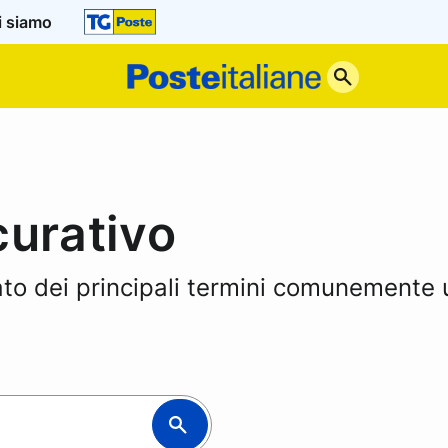
i siamo
Poste
Italiane
curativo
cato dei principali termini comunemente ut