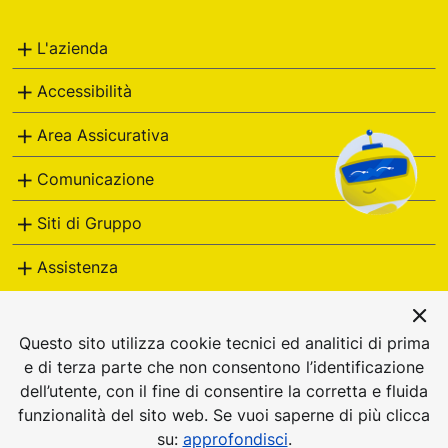
Italiane
L'azienda
Accessibilità
Area Assicurativa
Comunicazione
Siti di Gruppo
Assistenza
postevita
Questo sito utilizza cookie tecnici ed analitici di prima
e di terza parte che non consentono l’identificazione
dell’utente, con il fine di consentire la corretta e fluida
© Poste Vita S.p.A., Viale Europa, 190, 00144 ROMA PEC:
funzionalità del sito web. Se vuoi saperne di più clicca
postevita@pec.postevita.it - P.I. 05927271006. Impresa
su:
approfondisci
.
iscritta alla Sezione I dell'Albo delle Imprese al n. 1.00133.