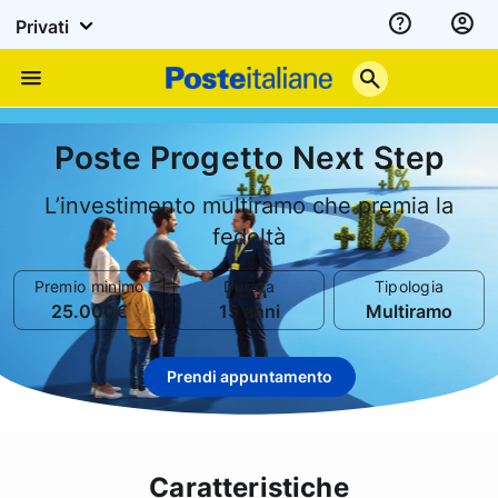
Privati
Assistenza
Poste
Menu
Italiane
Poste Progetto Next Step
L’investimento multiramo che premia la
fedeltà
Premio minimo
Durata
Tipologia
25.000€
15 anni
Multiramo
Prendi appuntamento
Caratteristiche