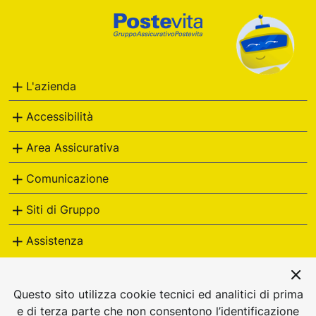
Footer
Poste
Italiane
L'azienda
Accessibilità
Area Assicurativa
Comunicazione
Siti di Gruppo
Assistenza
postevita
Questo sito utilizza cookie tecnici ed analitici di prima
e di terza parte che non consentono l’identificazione