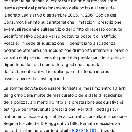
contraente ha facoltà di esercitare il diritto di recesso entro
trenta giorni dal perfezionamento della polizza ai sensi del
Decreto Legislativo 6 settembre 2005, n. 206 “Codice del
Consumo”. Per info su caratteristiche, limitazioni, prescrizione,
eventuali reclami e sull’esercizio del diritto di recesso consulta il
Set informativo oppure vai su postevita.poste.it o in Ufficio
Postale. In sede di liquidazione, il beneficiario a scadenza
potrebbe ottenere una liquidazione di importo inferiore al premio
versato e al premio investito perché le prestazioni della polizza
dipendono dal rendimento della gestione separata,
dall’andamento del valore delle quote del fondo interno
assicurativo e dai costi applicati.
La somma dovuta può essere richiesta al massimo entro 10 anni
dal giorno della morte dell’assicurato o dalla data di scadenza
della polizza, altrimenti il diritto alla prestazione assicurativa si
estingue per intervenuta prescrizione. Per tutti i dettagli sul
trattamento fiscale applicabile al contratto consultare la sezione
Regime Fiscale del DIP aggiuntivo IBIP. Per info e assistenza
contattare il numero verde gratuito
800 316 181
, attivo dal