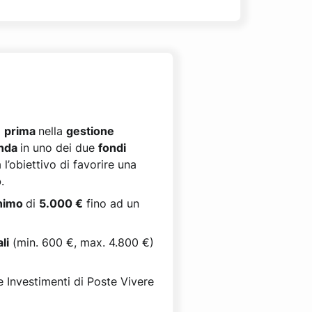
a
prima
nella
gestione
nda
in uno dei due
fondi
l’obiettivo di favorire una
o
.
nimo
di
5.000 €
fino ad un
li
(min. 600 €, max. 4.800 €)
e Investimenti di Poste Vivere