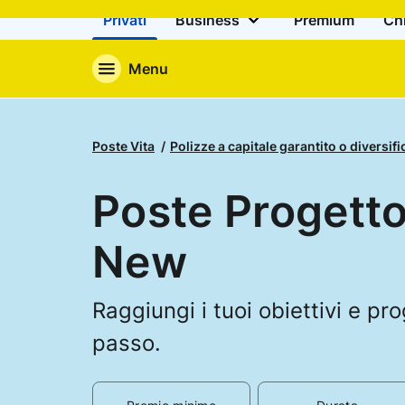
Privati
Business
Premium
Ch
Menu
Poste Vita
Polizze a capitale garantito o diversifi
Poste Progett
New
Raggiungi i tuoi obiettivi e pr
passo.