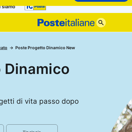
i siamo
Poste
Italiane
cato
Poste Progetto Dinamico New
o Dinamico
ogetti di vita passo dopo