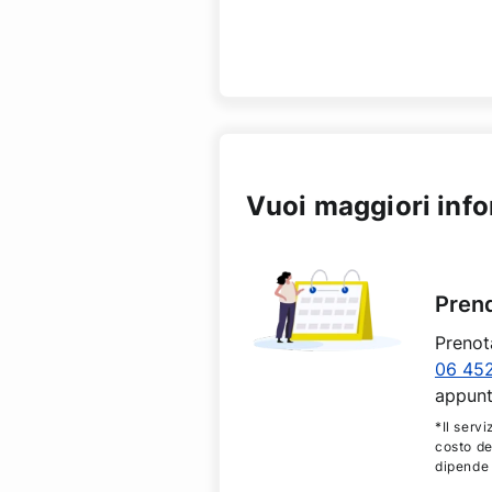
Vuoi maggiori inf
Pren
Prenot
06 45
appunt
*Il servi
costo de
dipende 