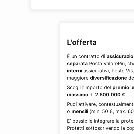
L'offerta
È un contratto di
assicurazi
separata
Posta ValorePiù, c
interni
assicurativi, Poste Vi
maggiore
diversificazione
de
Scegli l’importo del
premio
u
massimo
di
2.500.000 €
.
Puoi attivare, contestualment
o
mensili
(min. 50 €, max. 60
E’ possibile integrare la pro
Protetti sottoscrivendo la co