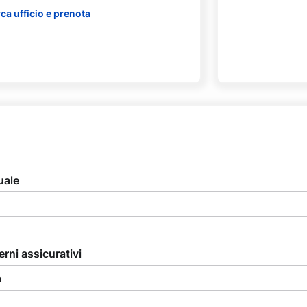
ca ufficio e prenota
uale
erni assicurativi
à