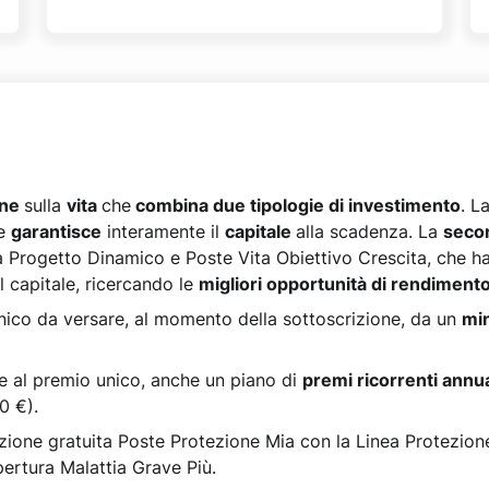
one
sulla
vita
che
combina due tipologie di investimento
. L
he
garantisce
interamente il
capitale
alla scadenza. La
seco
ta Progetto Dinamico e Poste Vita Obiettivo Crescita, che ha 
l capitale, ricercando le
migliori opportunità di rendiment
nico da versare, al momento della sottoscrizione, da un
mi
e al premio unico, anche un piano di
premi ricorrenti annua
0 €).
tezione gratuita Poste Protezione Mia con la Linea Protezion
pertura Malattia Grave Più.