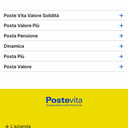
r
a
Poste Vita Valore Solidità
l
Posta Valore Più
e
s
Posta Pensione
e
Dinamica
z
i
Posta Più
o
Posta Valore
n
i
e
c
a
Footer
t
e
Poste
g
Italiane
o
L'azienda