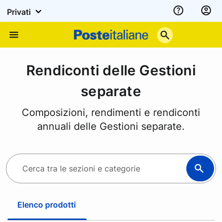
Privati
Assistenza
Poste
Menu
Italiane
Rendiconti delle Gestioni
separate
Composizioni, rendimenti e rendiconti
annuali delle Gestioni separate.
C
e
r
c
Elenco prodotti
a
t