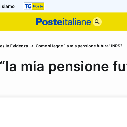
i siamo
Poste
Italiane
re
In Evidenza
Come si legge “la mia pensione futura” INPS?
“la mia pensione fu